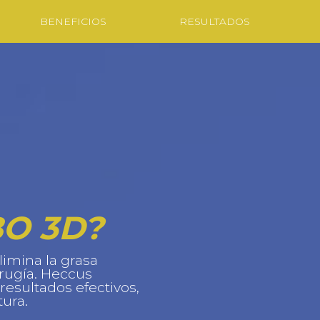
BENEFICIOS
RESULTADOS
O 3D?
limina la grasa
irugía. Heccus
resultados efectivos,
tura.